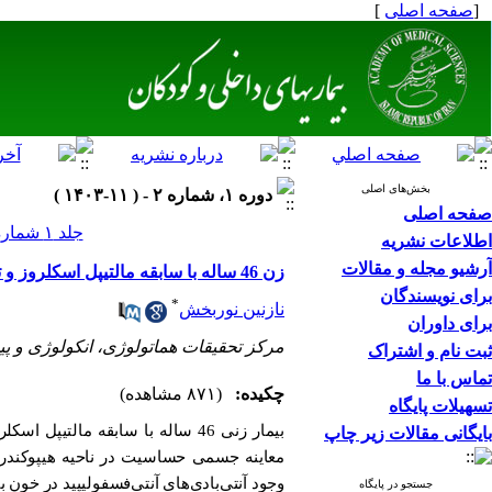
[
صفحه اصلی
]
بخش‌های اصلی
دوره ۱، شماره ۲ - ( ۱۱-۱۴۰۳ )
صفحه اصلی
جلد ۱ شماره ۲ صفحات ۸۲-۷۸
اطلاعات نشریه
آرشیو مجله و مقالات
زن 46 ساله با سابقه مالتیپل اسکلروز و تظاهر درد شکم: معرفی مورد و بحث
برای نویسندگان
*
نازنین نوربخش
برای داوران
مرکز تحقیقات هماتولوژی، انکولوژی و پی
ثبت نام و اشتراک
تماس با ما
چکیده:
(۸۷۱ مشاهده)
تسهیلات پایگاه
بیمار زنی 46 ساله با سابقه ما
بایگانی مقالات زیر چاپ
معاینه جسمی حساسیت در ناحیه هیپوکندر چ
وجود آنتی‌بادی‌های آنتی‌فسفولیپید در خون ب
جستجو در پایگاه