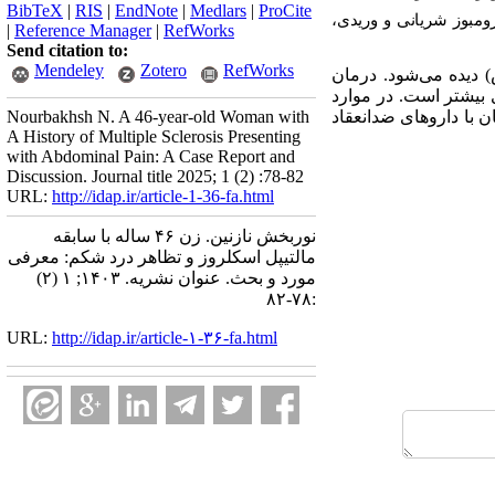
BibTeX
|
RIS
|
EndNote
|
Medlars
|
ProCite
ومبوز شریانی و وریدی،
|
Reference Manager
|
RefWorks
Send citation to:
Mendeley
Zotero
RefWorks
وس) دیده می‌شود. درمان
ی بیشتر است. در موارد
ن با داروهای ضدانعقاد
Nourbakhsh N. A 46-year-old Woman with
A History of Multiple Sclerosis Presenting
with Abdominal Pain: A Case Report and
Discussion. Journal title 2025; 1 (2) :78-82
URL:
http://idap.ir/article-1-36-fa.html
نوربخش نازنین. زن ۴۶ ساله با سابقه
مالتیپل اسکلروز و تظاهر درد شکم: معرفی
مورد و بحث. عنوان نشریه. ۱۴۰۳; ۱ (۲)
:۷۸-۸۲
URL:
http://idap.ir/article-۱-۳۶-fa.html