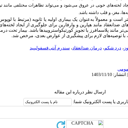
د لخته‌های خونی در عروق می‌شود و می‌تواند تظاهرات مختلفی مانند تر
‌ها، مغز، و قلب داشته باشد
.
یشتر است و معمولاً به‌عنوان یک بیماری اولیه یا ثانویه (مرتبط با لوپ
ی ضدانعقاد مانند هپارین و وارفارین برای جلوگیری از ایجاد لخته‌ها
تر مانند پلاسمافرز یا تجویز کورتیکواستروییدها باشد. بیمار تحت درما
 با توصیه‌های لازم برای پیشگیری از عوارض بعدی، مرخص شد.
وز
،
درد شکم
،
درمان ضدانعقاد
،
سندرم آنتی‌فسفولیپید
ومى
ارسال نظر درباره این مقاله
اربری یا پست الکترونیک شما: