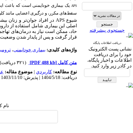
یک بیماری خودایمنی است که باعث ایجا
APS
سقط‌های مکرر، و درگیری اعضایی مانند کلیه
شیوع
APS در افراد جوان‌تر و زنان ب
اصلی این بیماری شامل استفاده از داروها
جستجوی پیشرفته
حاد، ممکن است نیاز به درمان‌های تهاجمی‌
قرار گرفت و پس از پایدار شدن وضعیت،
دریافت اطلاعات پایگاه
نشانی پست الکترونیک
واژه‌های کلیدی:
بیماری خودایمنی
،
ترومب
خود را برای دریافت
اطلاعات و اخبار پایگاه،
متن کامل
[PDF 488 kb]
(۳۲۱ دریافت)
در کادر زیر وارد کنید.
نوع مطالعه:
كاربردي
|
موضوع مقاله:
عم
دریافت: 1404/5/18 | پذیرش: 1403/11/10 | انتشار: 1403/11/10
نام ک