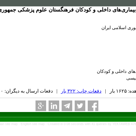
 بیماری‌های داخلی و کودکان فرهنگستان علوم پزشکی جمهوری
ری اسلامی ایران
‌های داخلی و کودکان
لیسی
 بار |
دفعات چاپ: ۳۲۲ بار
| دفعات ارسال به دیگران: ۰ بار |
ian site map -
English site map
- Created in 0.08 seconds with 41 queries by YEKTAWEB 47