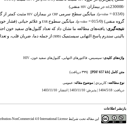
230000 در بیماران
منفی)
HIV
/mL
(033/0 =
). میانگین سطح سرمی
در بیماران
مثبت کمتر از گ
HIV
CRP
p-value
گروه منفی) (015/0 =
). میانگین سطوح
و علائم حیاتی (فشار خون
ESR
p-value
نتیجه‌گیری:
یافته‌های مطالعه ما نشان داد که تعداد گلبول‌های سفید خون اح
بالینی سندرم پاسخ التهابی سیستمیک
از جمله دما، ضربان قلب، و تعدا
(SIRS)
واژه‌های کلیدی:
سپسیس
،
فاکتورهای التهابی
،
گلبول‌های سفید خون
،
HIV
متن کامل
[PDF 657 kb]
(۳۹۹ دریافت)
نوع مطالعه:
كاربردي
|
موضوع مقاله:
عمومى
دریافت: 1404/5/18 | پذیرش: 1403/11/10 | انتشار: 1403/11/10
بازنشر اطلاعات
این مقاله تحت شرایط
ibution-NonCommercial 4.0 International License