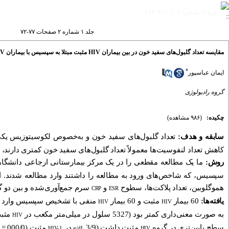
دوره ۱، شماره ۲ - ( ۱۱-۱۴۰۳ )
جلد ۱ شماره ۲ صفحات ۷۷-۷۲
مقایسه تعداد گلبول‌های سفید خون در بین بیماران HIV مثبت مبتلا به سپسیس با بیماران HIV منفی مبتلا به همین سندرم مراجعه‌کننده به اورژانس مجتمع بیمارستانی امام خمینی تهران
*
ایمان عباسپور
گروه رادیولوژی
چکیده:
(۹۸۶ مشاهده)
سابقه و هدف:
تعداد گلبول‌های سفید خون و به‌خصوص لکوسیتوزیس یکی
کاهش تعداد لنفوسیت‌ها معمولاً تعداد گلبول‌های سفید خون کمتری دارن
روش:
ما یک مطالعه مقطعی را در یک مرکز بیمارستانی ارجاعی دانشگاهی
سپسیس، که شاخص‌های ورود به مطالعه را داشتند وارد مطالعه شدند. ا
هموگلوبین، تعداد پلاکت‌ها، سطوح
و
سرم جمع‌آوری‌شده و بین دو گ
CRP
ESR
یافته‌ها:
60 بیمار
مثبت و 60 بیمار
منفی با تشخیص سپسیس وارد مطا
HIV
HIV
به صورت معنی‌داری کمتر بود (5327 سلول در میلی‌متر مکعب در
مثبت و 12627 سلول در 
HIV
سطح پایین‌تری در گروه
مثبت داشت (
3/9 در
مثبت (000/0 =
HIV-1
g/dL
HIV