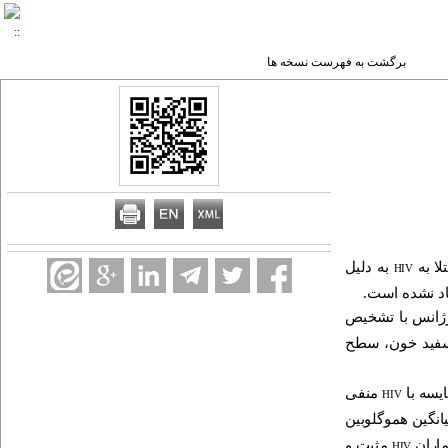
برگشت به فهرست نسخه ها
ا به
به دلیل
HIV
اد نشده است.
رژانس با تشخیص
 سفید خون، سطح
یسه با
منفی
HIV
یانگین هموگلوبین
مثبت و
HIV