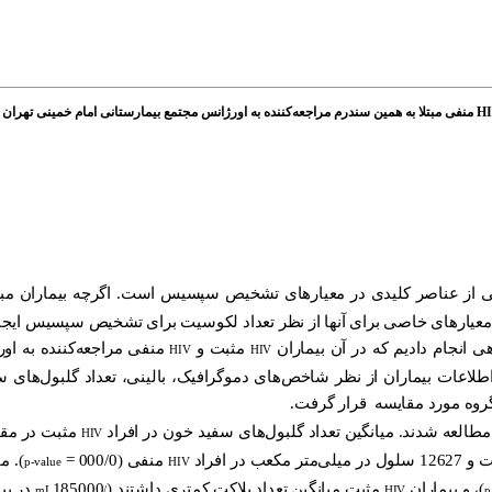
 از عناصر کلیدی در معیارهای تشخیص سپسیس است. اگرچه بیماران مبتل
د، معیارهای خاصی برای آنها از نظر تعداد لکوسیت برای تشخیص سپسیس ایج
 انجام دادیم که در آن بیماران
مثبت و
منفی مراجعه‌کننده به او
HIV
HIV
طلاعات بیماران از نظر شاخص‌های دموگرافیک، بالینی، تعداد گلبول‌های
روه مورد مقایسه قرار گرفت.
لعه شدند. میانگین تعداد گلبول‌های سفید خون در افراد
مثبت در مقا
HIV
میلی‌متر مکعب در افراد
منفی (000/0 =
). م
p-value
HIV
)، و بیماران
مثبت میانگین تعداد پلاکت کمتری داشتند (
185000 در بیماران
/mL
HIV
p